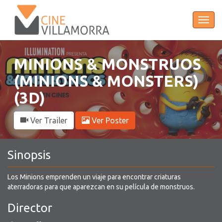
Tog
navi
MINIONS & MONSTRUOS
(MINIONS & MONSTERS)
(3D)
Ver Trailer
Ver Poster
Sinopsis
Los Minions emprenden un viaje para encontrar criaturas
aterradoras para que aparezcan en su película de monstruos.
Director